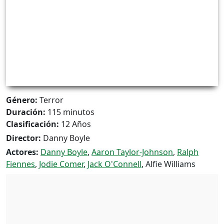
Género:
Terror
Duración:
115 minutos
Clasificación:
12 Años
Director:
Danny Boyle
Actores:
Danny Boyle
,
Aaron Taylor-Johnson
,
Ralph
Fiennes
,
Jodie Comer
,
Jack O'Connell
, Alfie Williams