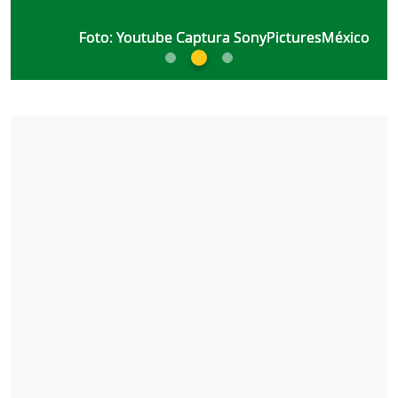
Foto: Youtube Captura SonyPicturesMéxico
Foto: Youtube Captura SonyPicturesMéxico
Foto: Youtube Captura SonyPicturesMéxico