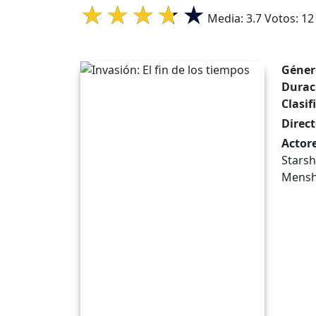
Media:
3.7
Votos:
12
Géner
Durac
Clasif
Direct
Actore
Stars
Menshi