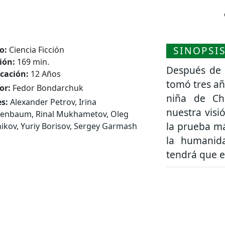
SINOPSI
o:
Ciencia Ficción
ión:
169 min.
Después de l
icación:
12 Años
tomó tres añ
or:
Fedor Bondarchuk
niña de Ch
s:
Alexander Petrov, Irina
nuestra visi
henbaum, Rinal Mukhametov, Oleg
la prueba m
kov, Yuriy Borisov, Sergey Garmash
la humanid
tendrá que 