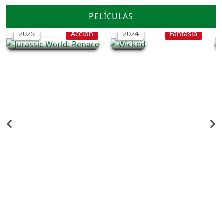
Jurassic World: Renace
Wicked
PELÍCULAS
2025
Acción
2024
Fantasía