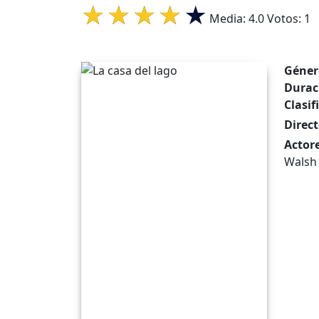
Media:
4.0
Votos:
1
Géner
Durac
Clasif
Direct
Actore
Walsh