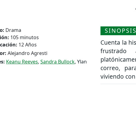
SINOPSI
o:
Drama
ión:
105 minutos
Cuenta la hi
icación:
12 Años
frustrado
or:
Alejandro Agresti
platónicamen
s:
Keanu Reeves
,
Sandra Bullock
, Ylan
correo, par
viviendo con