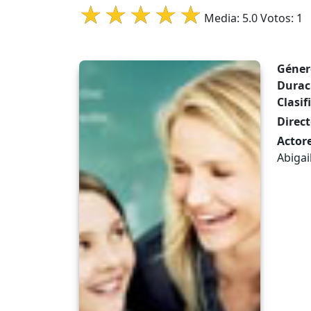
Media:
5.0
Votos:
1
Géner
Durac
Clasif
Direct
Actore
Abigai