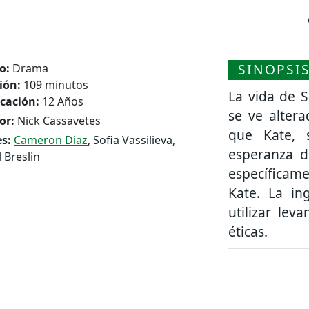
SINOPSI
o:
Drama
ión:
109 minutos
La vida de S
icación:
12 Años
se ve alter
or:
Nick Cassavetes
que Kate, 
s:
Cameron Diaz
, Sofia Vassilieva,
esperanza d
l Breslin
específicame
Kate. La in
utilizar le
éticas.