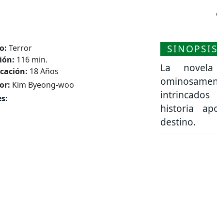
SINOPSI
o:
Terror
ión:
116 min.
La novela
icación:
18 Años
ominosame
or:
Kim Byeong-woo
intrincados
s:
historia ap
destino.