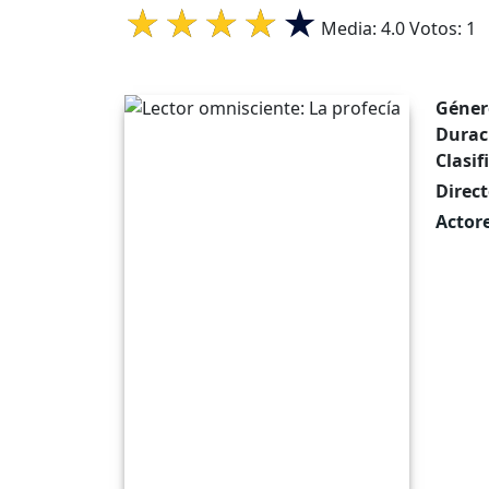
Media:
4.0
Votos:
1
Géner
Durac
Clasif
Direct
Actore