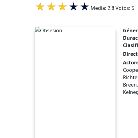
Media:
2.8
Votos:
5
Géner
Durac
Clasif
Direct
Actore
Coope
Richte
Breen,
Kelner