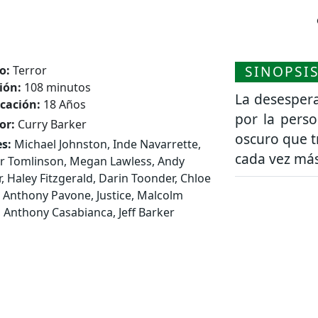
SINOPSI
o:
Terror
ión:
108 minutos
La desesper
icación:
18 Años
por la pers
or:
Curry Barker
oscuro que t
s:
Michael Johnston, Inde Navarrette,
cada vez más
r Tomlinson, Megan Lawless, Andy
r, Haley Fitzgerald, Darin Toonder, Chloe
 Anthony Pavone, Justice, Malcolm
, Anthony Casabianca, Jeff Barker