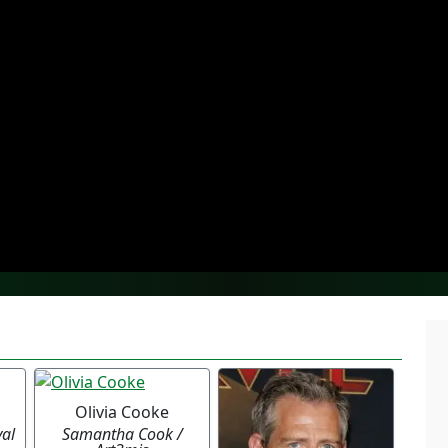
Olivia Cooke
al
Samantha Cook /