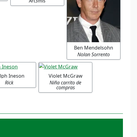
Art3mis
Ben Mendelsohn
Nolan Sorrento
lph Ineson
Violet McGraw
Rick
Niña carrito de
compras