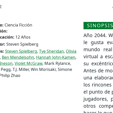
2
SINOPSI
o:
Ciencia Ficción
ión:
Año 2044. W
icación:
12 Años
le gusta e
or:
Steven Spielberg
mundo real
s:
Steven Spielberg
,
Tye Sheridan
,
Olivia
virtual a es
,
Ben Mendelsohn
,
Hannah John-Kamen
,
su excéntri
 Ineson
,
Violet McGraw
, Mark Rylance,
Pegg, T.J. Miller, Win Morisaki, Simone
Antes de mor
 Philip Zhao
una elabora
los rincones
el punto de 
jugadores, 
otros compe
hacer lo que