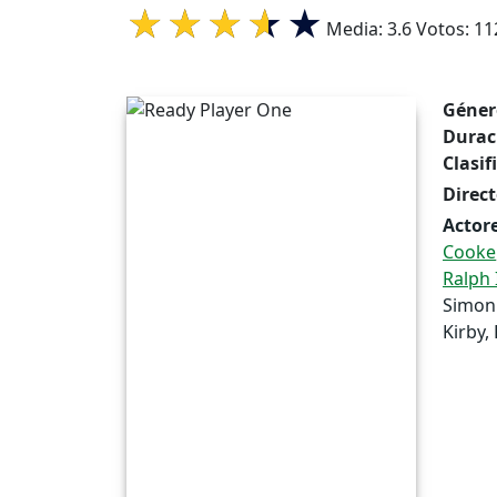
Media:
3.6
Votos:
11
Géner
Durac
Clasif
Direct
Actore
Cooke
Ralph
Simon 
Kirby,