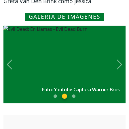
Greta Van Den Brink como Jessica
GALERIA DE IMÁGENES
Previous
Nex
Foto: Youtube Captura Warner Bros
Foto: Youtube Captura Warner Bros
Foto: Youtube Captura Warner Bros