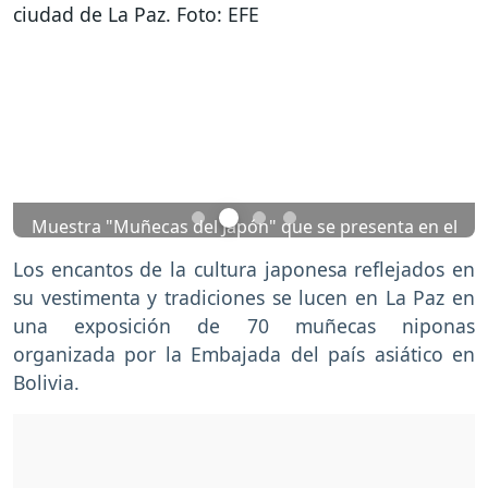
Previous
Nex
Muestra "Muñecas del Japón" que se presenta en el
Museo de Etnografía y Folklore (Musef) de la
Los encantos de la cultura japonesa reflejados en
ciudad de La Paz. Foto: EFE
su vestimenta y tradiciones se lucen en La Paz en
una exposición de 70 muñecas niponas
organizada por la Embajada del país asiático en
Bolivia.