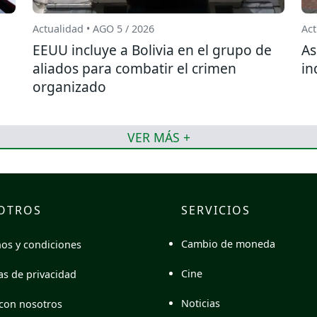
Actualidad • AGO 5 / 2026
Act
EEUU incluye a Bolivia en el grupo de
As
aliados para combatir el crimen
in
organizado
VER MÁS +
OTROS
SERVICIOS
Cambio de moneda
os y condiciones
Cine
cas de privacidad
Noticias
con nosotros