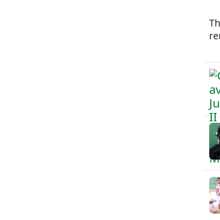
Th
re