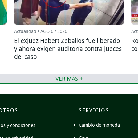
Actualidad • AGO 6 / 2026
Act
El exjuez Hebert Zeballos fue liberado
Ro
y ahora exigen auditoría contra jueces
co
del caso
VER MÁS +
OTROS
SERVICIOS
Cambio de moneda
os y condiciones
Cine