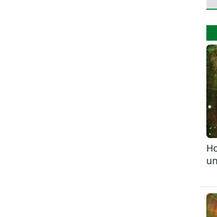
Ho
un