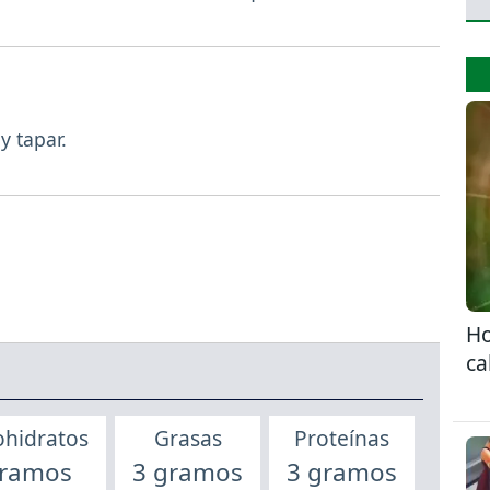
 tapar.
Ho
ca
ohidratos
Grasas
Proteínas
gramos
3 gramos
3 gramos