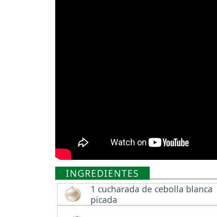
INGREDIENTES
1 cucharada de cebolla blanca
picada