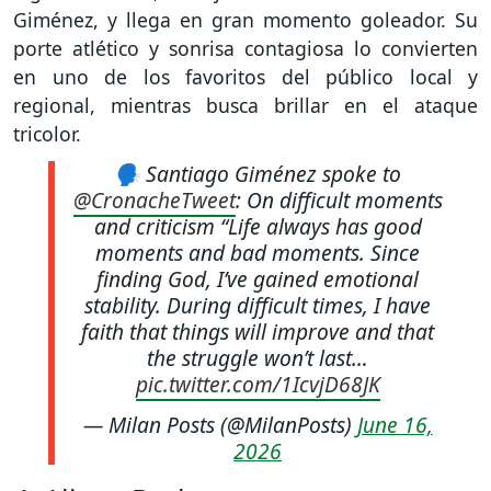
Giménez, y llega en gran momento goleador. Su
porte atlético y sonrisa contagiosa lo convierten
en uno de los favoritos del público local y
regional, mientras busca brillar en el ataque
tricolor.
🗣️ Santiago Giménez spoke to
@CronacheTweet
: On difficult moments
and criticism “Life always has good
moments and bad moments. Since
finding God, I’ve gained emotional
stability. During difficult times, I have
faith that things will improve and that
the struggle won’t last…
pic.twitter.com/1IcvjD68JK
— Milan Posts (@MilanPosts)
June 16,
2026