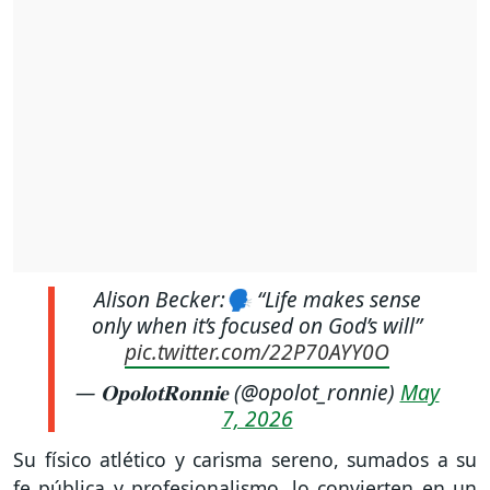
Alison Becker:🗣️ “Life makes sense
only when it’s focused on God’s will”
pic.twitter.com/22P70AYY0O
— 𝐎𝐩𝐨𝐥𝐨𝐭𝐑𝐨𝐧𝐧𝐢𝐞 (@opolot_ronnie)
May
7, 2026
Su físico atlético y carisma sereno, sumados a su
fe pública y profesionalismo, lo convierten en un