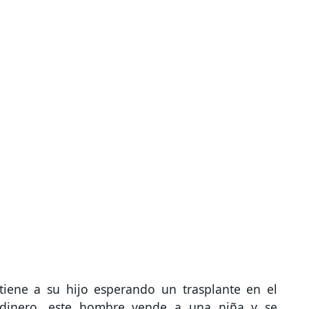
iene a su hijo esperando un trasplante en el
r dinero, este hombre vende a una niña y se