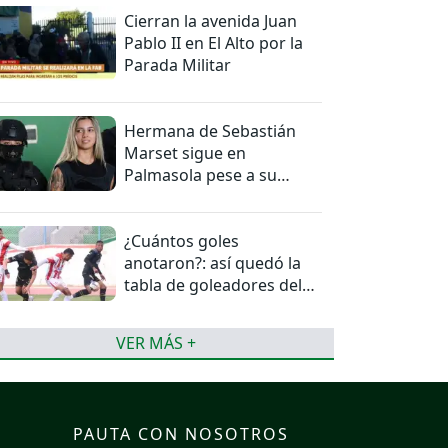
Cierran la avenida Juan
Pablo II en El Alto por la
Parada Militar
Hermana de Sebastián
Marset sigue en
Palmasola pese a su
detención domiciliaria
¿Cuántos goles
anotaron?: así quedó la
tabla de goleadores del
torneo de la Liga
VER MÁS +
PAUTA CON NOSOTROS