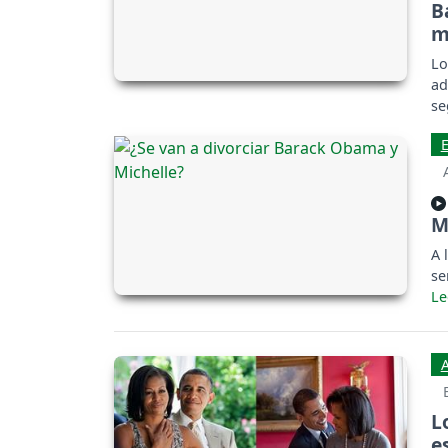
B
m
Lo
ad
se
M
A 
se
L
e