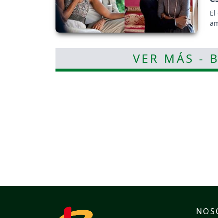
El
am
VER MÁS - 
NOS