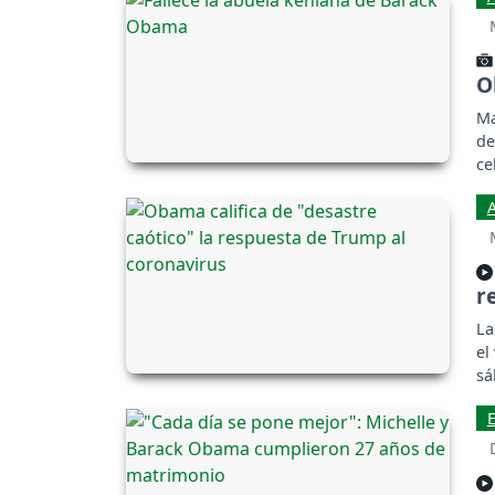
O
Ma
de
ce
r
La
el
sá