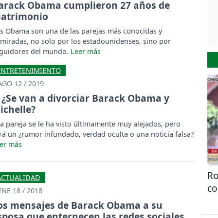
arack Obama cumplieron 27 años de
atrimonio
s Obama son una de las parejas más conocidas y
miradas, no solo por los estadounidenses, sino por
guidores del mundo.
ENTRETENIMIENTO
AGO 12 / 2019
¿Se van a divorciar Barack Obama y
ichelle?
la pareja se le ha visto últimamente muy alejados, pero
rá un ¿rumor infundado, verdad oculta o una noticia falsa?
Ro
ACTUALIDAD
co
ENE 18 / 2018
os mensajes de Barack Obama a su
sposa que enternecen las redes sociales