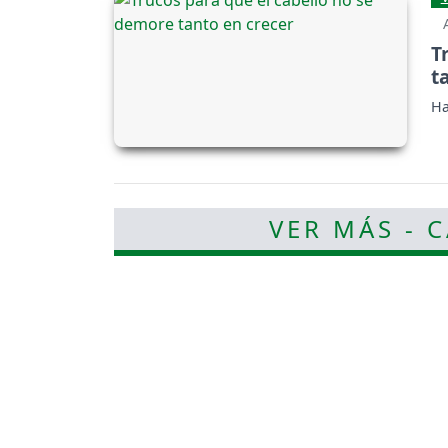
T
t
Ha
VER MÁS - 