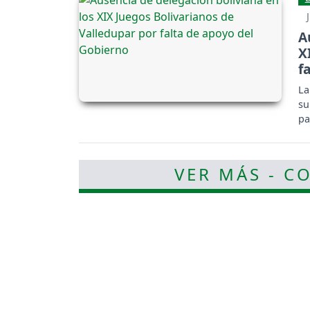
A
X
f
La
su
pa
sa
VER MÁS - C