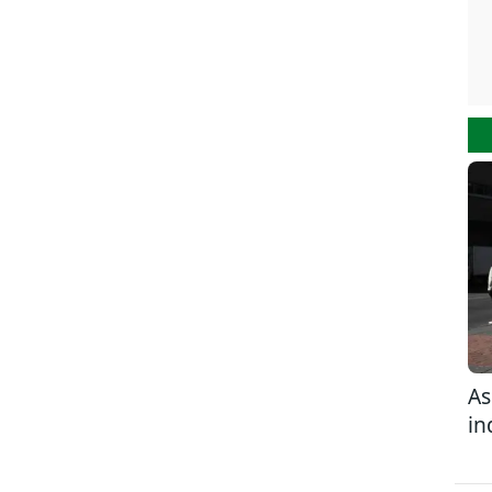
As
in