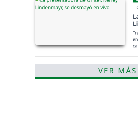
L
L
Tr
en
ca
VER MÁS