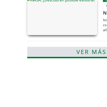
N
No
co
añ
VER MÁS