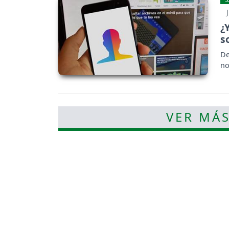
¿
s
De
no
VER MÁS