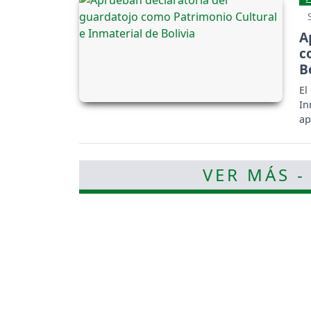
A
c
B
El
In
ap
VER MÁS -