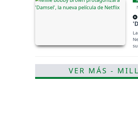
'
La
Ne
su
VER MÁS - MIL