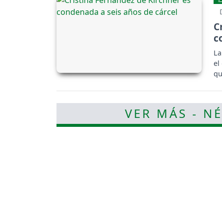
C
c
La
el
qu
VER MÁS - N