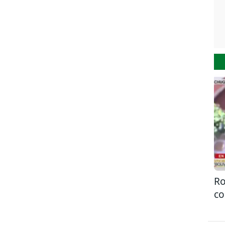
Ro
co