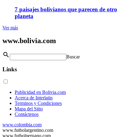
7 paisajes bolivianos que parecen de otro
planeta
Ver más
www.bolivia.com
search
Buscar
Links
Publicidad en Bolivia.com
Acerca de Interlatin
Terminos y Condiciones
Mapa del Sitio
Contáctenos
www.colombia.com
www.futbolargentino.com
www.futbolperuano.com