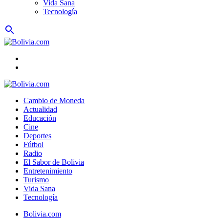
Vida Sana
Tecnología
search
Cambio de Moneda
Actualidad
Educación
Cine
Deportes
Fútbol
Radio
El Sabor de Bolivia
Entretenimiento
Turismo
Vida Sana
Tecnología
Bolivia.com