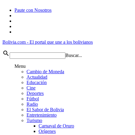
Paute con Nosotros
Bolivia.com
-
El portal que une a los bolivianos
search
Buscar...
Menu
Cambio de Moneda
Actualidad
Educación
Cine
Deportes
Fútbol
Radio
El Sabor de Bolivia
Entretenimiento
Turismo
Carnaval de Oruro
Orígenes