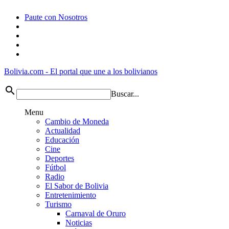
Paute con Nosotros
Bolivia.com
-
El portal que une a los bolivianos
search
Buscar...
Menu
Cambio de Moneda
Actualidad
Educación
Cine
Deportes
Fútbol
Radio
El Sabor de Bolivia
Entretenimiento
Turismo
Carnaval de Oruro
Noticias