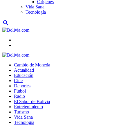
Orígenes
Vida Sana
Tecnología
search
Cambio de Moneda
Actualidad
Educación
Cine
Deportes
Fútbol
Radio
El Sabor de Bolivia
Entretenimiento
Turismo
Vida Sana
Tecnología