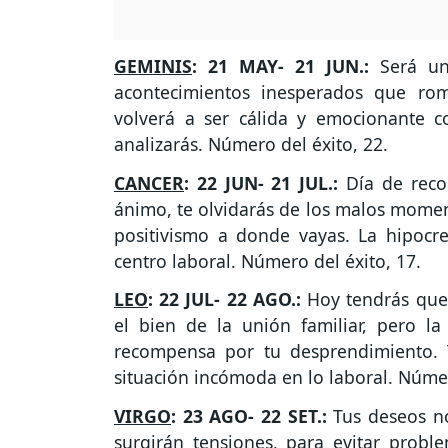
GEMINIS
: 21 MAY- 21 JUN.:
Será un
acontecimientos inesperados que rom
volverá a ser cálida y emocionante 
analizarás. Número del éxito, 22.
CANCER
: 22 JUN- 21 JUL.:
Día de reco
ánimo, te olvidarás de los malos moment
positivismo a donde vayas. La hipocr
centro laboral. Número del éxito, 17.
LEO
: 22 JUL- 22 AGO.:
Hoy tendrás que 
el bien de la unión familiar, pero la
recompensa por tu desprendimiento. T
situación incómoda en lo laboral. Númer
VIRGO
: 23 AGO- 22 SET.:
Tus deseos no
surgirán tensiones, para evitar probl