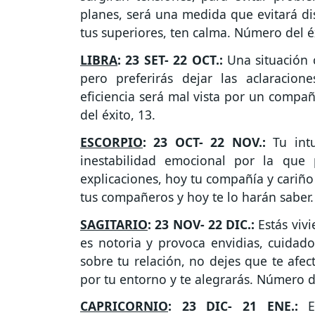
planes, será una medida que evitará dis
tus superiores, ten calma. Número del éx
LIBRA
: 23 SET- 22 OCT.:
Una situación c
pero preferirás dejar las aclaracio
eficiencia será mal vista por un compañ
del éxito, 13.
ESCORPIO
: 23 OCT- 22 NOV.:
Tu intu
inestabilidad emocional por la que
explicaciones, hoy tu compañía y cariño
tus compañeros y hoy te lo harán saber.
SAGITARIO
: 23 NOV- 22 DIC.:
Estás viv
es notoria y provoca envidias, cuidad
sobre tu relación, no dejes que te afec
por tu entorno y te alegrarás. Número de
CAPRICORNIO
: 23 DIC- 21 ENE.:
E