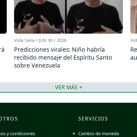
Vida Sana • JUN 30 / 2026
Vid
rá
Predicciones virales: Niño habría
Re
recibido mensaje del Espíritu Santo
au
sobre Venezuela
VER MÁS +
OTROS
SERVICIOS
Cambio de moneda
os y condiciones