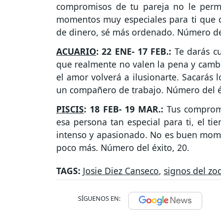
compromisos de tu pareja no le permi
momentos muy especiales para ti que d
de dinero, sé más ordenado. Número del
ACUARIO
: 22 ENE- 17 FEB.:
Te darás c
que realmente no valen la pena y cambia
el amor volverá a ilusionarte. Sacarás 
un compañero de trabajo. Número del éx
PISCIS
: 18 FEB- 19 MAR.:
Tus compromis
esa persona tan especial para ti, el t
intenso y apasionado. No es buen momen
poco más. Número del éxito, 20.
TAGS:
Josie Diez Canseco
,
signos del zo
SÍGUENOS EN: