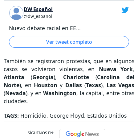
DW Español
@dw_espanol
Nuevo debate racial en EE...
Ver tweet completo
También se registraron protestas, que en algunos
casos se volvieron violentas, en
Nueva York
,
Atlanta
(
Georgia
),
Charlotte
(
Carolina del
Norte
), en
Houston
y
Dallas
(
Texas
),
Las Vegas
(
Nevada
), y en
Washington
, la capital, entre otras
ciudades.
TAGS:
Homicidio
,
George Floyd
,
Estados Unidos
SÍGUENOS EN: