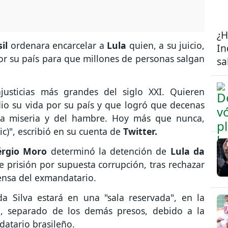
¿H
sil
ordenara encarcelar a
Lula
quien, a su juicio,
In
r su país para que millones de personas salgan
sa
justicias más grandes del siglo XXI. Quieren
io su vida por su país y que logró que decenas
 la miseria y del hambre. Hoy más que nunca,
c)", escribió en su cuenta de
Twitter.
érgio Moro
determinó la detención de
Lula da
 prisión por supuesta corrupción, tras rechazar
ensa del exmandatario.
da Silva estará en una "sala reservada", en la
al, separado de los demás presos, debido a la
atario brasileño.