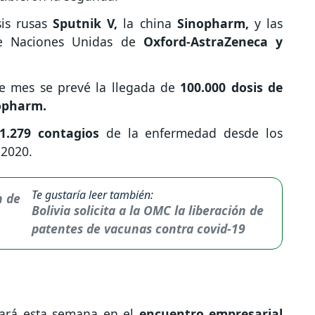
is rusas
Sputnik V,
la china
Sinopharm,
y las
e Naciones Unidas de
Oxford-AstraZeneca y
te mes se prevé la llegada de
100.000 dosis de
nopharm.
71.279 contagios
de la enfermedad desde los
 2020.
Te gustaría leer también:
Bolivia solicita a la OMC la liberación de
patentes de vacunas contra covid-19
pará esta semana en el
encuentro empresarial