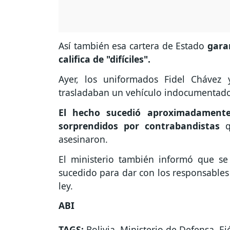
Así también esa cartera de Estado
gara
califica de "difíciles".
Ayer, los uniformados Fidel Chávez 
trasladaban un vehículo indocumentado
El hecho sucedió aproximadamente 
sorprendidos por contrabandistas
asesinaron.
El ministerio también informó que se 
sucedido para dar con los responsables 
ley.
ABI
TAGS:
Bolivia
,
Ministerio de Defensa
,
Ej