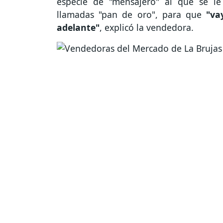
especie de "mensajero" al que se l
llamadas "pan de oro", para que
"va
adelante"
, explicó la vendedora.