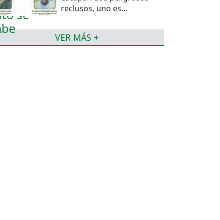
reclusos, uno es
miembro del PCC
VER MÁS +