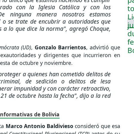
ado con la Iglesia Católica y con los
. De ninguna manera nosotros estamos
o se trate de encubrir a autoridades que
s a lo que dice la norma"
, agregó Choque,
mócrata (UD)
,
Gonzalo Barrientos
, advirtió que
exautoridades y dirigentes que incurrieron en
otesta de octubre y noviembre.
 proteger a quienes han cometido delitos de
criminal, de sedición o delitos de lesa
enerar impunidad y con carácter retroactivo,
 21 de octubre hasta la fecha"
, dijo a la red
informativas de Bolivia
sta
Marco Antonio Baldivieso
consideró que esa
nal Constitucional Plurinacional (TCP)
antes de su