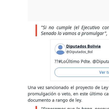
"Si no cumple (el Ejecutivo co
Senado lo vamos a promulgar"
,
Diputados Bolivia
@Diputados_Bol
??#LoÚltimo Pdte. @Diputa
Ver 
Una vez sancionado el proyecto de Ley d
promulgación o veto, en este último cas
documento a rango de ley.
"Esperamos que lo haga, porque