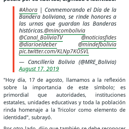
#Ahora
| Conmemorando el Día de la
Bandera boliviana, se rinde honores a
las urnas que guardan las Banderas
históricas.
@mincombolivia
@Canal_BoliviaTV
@noticiasfides
@diarioeldeber
@mindefbolivia
pic.twitter.com/KLNp7KOSVL
— Cancillería Bolivia (@MRE_Bolivia)
August 17, 2019
"Hoy día, 17 de agosto, llamamos a la reflexión
sobre la importancia de este símbolo; es
primordial que autoridades, instituciones
estatales, unidades educativas y toda la población
rinda homenaje a la Tricolor como elemento de
identidad", subrayó.
Por otro lado, dijo que también se debe reconocer