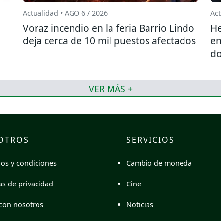
Actualidad • AGO 6 / 2026
Act
l
Voraz incendio en la feria Barrio Lindo
He
deja cerca de 10 mil puestos afectados
en
do
VER MÁS +
OTROS
SERVICIOS
Cambio de moneda
os y condiciones
Cine
cas de privacidad
Noticias
con nosotros