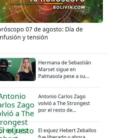
róscopo 07 de agosto: Día de
nfusión y tensión
Hermana de Sebastián
Marset sigue en
Palmasola pese a su
detención domiciliaria
Antonio Carlos Zago
volvió a The Strongest
por el resto de
temporada
El exjuez Hebert Zeballos
fue liberado y ahora