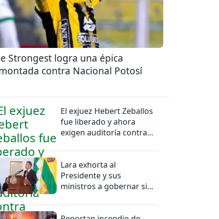
e Strongest logra una épica
montada contra Nacional Potosí
El exjuez Hebert Zeballos
fue liberado y ahora
exigen auditoría contra
jueces del caso
Lara exhorta al
Presidente y sus
ministros a gobernar sin
mentiras
Reportan incendio de