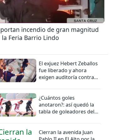
portan incendio de gran magnitud
 la Feria Barrio Lindo
El exjuez Hebert Zeballos
fue liberado y ahora
exigen auditoría contra
jueces del caso
¿Cuántos goles
anotaron?: así quedó la
tabla de goleadores del
torneo de la Liga
Cierran la avenida Juan
Pablo II en El Alto por la