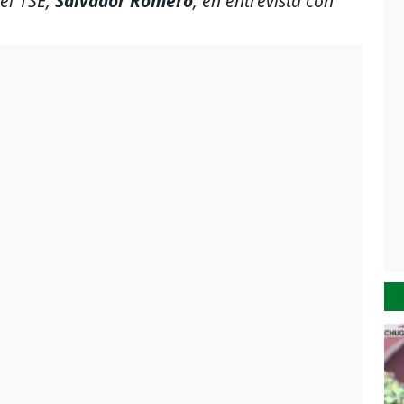
del TSE,
Salvador Romero
, en entrevista con