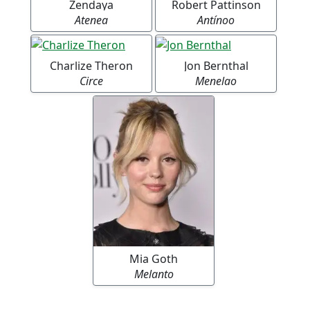
Zendaya
Robert Pattinson
Atenea
Antínoo
Charlize Theron
Jon Bernthal
Circe
Menelao
Mia Goth
Melanto