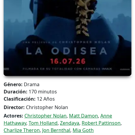
Género:
Drama
Duración:
170 minutos
Clasificación:
12 Años
Director:
Christopher Nolan
Actores:
Christopher Nolan
,
Matt Damon
,
Anne
Hathaway
,
Tom Holland
,
Zendaya
,
Robert Pattinson
,
Charlize Theron
,
Jon Bernthal
,
Mia Goth