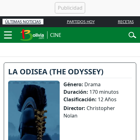
ÚLTIMAS NOTICIAS
PARTIDOS HOY
RECETAS
CINE
LA ODISEA (THE ODYSSEY)
Género:
Drama
Duración:
170 minutos
Clasificación:
12 Años
Director:
Christopher
Nolan