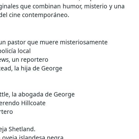
ginales que combinan humor, misterio y una
 del cine contemporáneo.
un pastor que muere misteriosamente
licía local
ews, un reportero
ad, la hija de George
le, la abogada de George
rendo Hillcoate
rtero
eja Shetland.
 oveja islandesa negra.