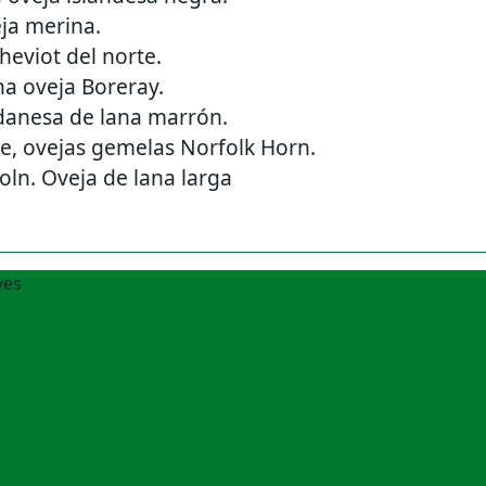
ja merina.
heviot del norte.
na oveja Boreray.
danesa de lana marrón.
e, ovejas gemelas Norfolk Horn.
ln. Oveja de lana larga