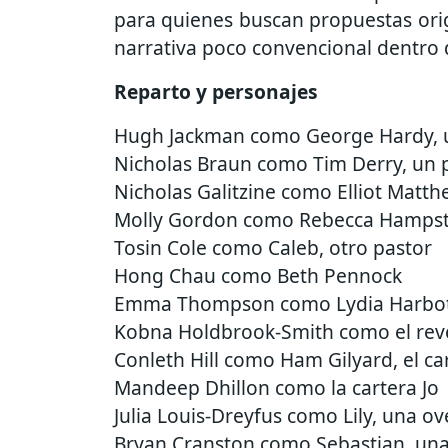
para quienes buscan propuestas ori
narrativa poco convencional dentro
Reparto y personajes
Hugh Jackman como George Hardy, 
Nicholas Braun como Tim Derry, un po
Nicholas Galitzine como Elliot Matth
Molly Gordon como Rebecca Hampste
Tosin Cole como Caleb, otro pastor
Hong Chau como Beth Pennock
Emma Thompson como Lydia Harbott
Kobna Holdbrook-Smith como el reve
Conleth Hill como Ham Gilyard, el ca
Mandeep Dhillon como la cartera Jo
Julia Louis-Dreyfus como Lily, una ov
Bryan Cranston como Sebastian, una