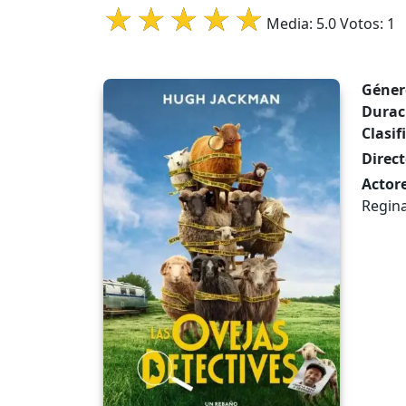
Media:
5.0
Votos:
1
Géner
Durac
Clasif
Direct
Actore
Regina