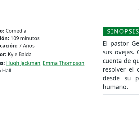
SINOPSI
o:
Comedia
ión:
109 minutos
El pastor Ge
icación:
7 Años
sus ovejas.
or:
Kyle Balda
cuenta de qu
s:
Hugh Jackman
,
Emma Thompson
,
resolver el
 Hall
desde su p
humano.