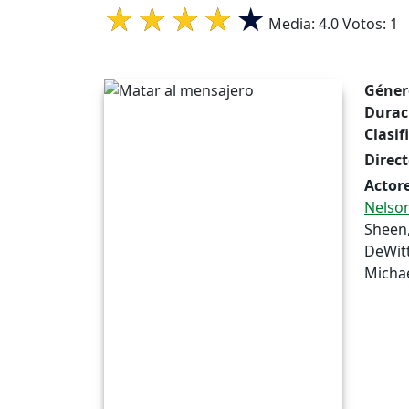
Media:
4.0
Votos:
1
Géner
Durac
Clasif
Direct
Actore
Nelso
Sheen,
DeWitt
Michae