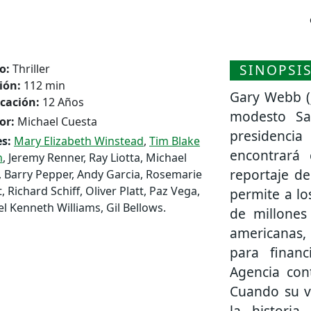
SINOPSI
o:
Thriller
ión:
112 min
Gary Webb (
icación:
12 Años
modesto Sa
or:
Michael Cuesta
presidencia
s:
Mary Elizabeth Winstead
,
Tim Blake
encontrará 
n
, Jeremy Renner, Ray Liotta, Michael
reportaje de
 Barry Pepper, Andy Garcia, Rosemarie
, Richard Schiff, Oliver Platt, Paz Vega,
permite a lo
l Kenneth Williams, Gil Bellows.
de millones
americanas,
para financ
Agencia cont
Cuando su va
la historia