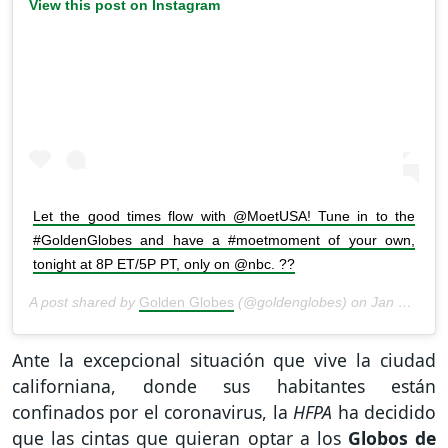
View this post on Instagram
Let the good times flow with @MoetUSA! Tune in to the
#GoldenGlobes and have a #moetmoment of your own,
tonight at 8P ET/5P PT, only on @nbc. ??
A post shared by
Golden Globes
(@goldenglobes) on
Jan 5, 2020 at 11:01am PST
Ante la excepcional situación que vive la ciudad
californiana, donde sus habitantes están
confinados por el coronavirus, la
HFPA
ha decidido
que las cintas que quieran optar a los
Globos de