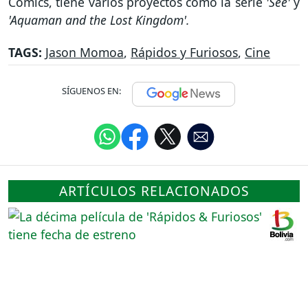
Comics, tiene varios proyectos como la serie
'See'
y
'Aquaman and the Lost Kingdom'.
TAGS:
Jason Momoa
,
Rápidos y Furiosos
,
Cine
SÍGUENOS EN:
ARTÍCULOS RELACIONADOS