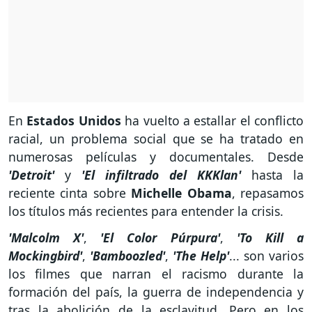
En
Estados Unidos
ha vuelto a estallar el conflicto
racial, un problema social que se ha tratado en
numerosas películas y documentales. Desde
'Detroit'
y
'El infiltrado del KKKlan'
hasta la
reciente cinta sobre
Michelle Obama
, repasamos
los títulos más recientes para entender la crisis.
'Malcolm X'
,
'El Color Púrpura'
,
'To Kill a
Mockingbird'
,
'Bamboozled'
,
'The Help'
... son varios
los filmes que narran el racismo durante la
formación del país, la guerra de independencia y
tras la abolición de la esclavitud. Pero en los