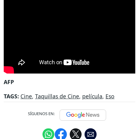
AFP
TAGS:
Cine
,
Taquillas de Cine
,
película
,
Eso
SÍGUENOS EN: