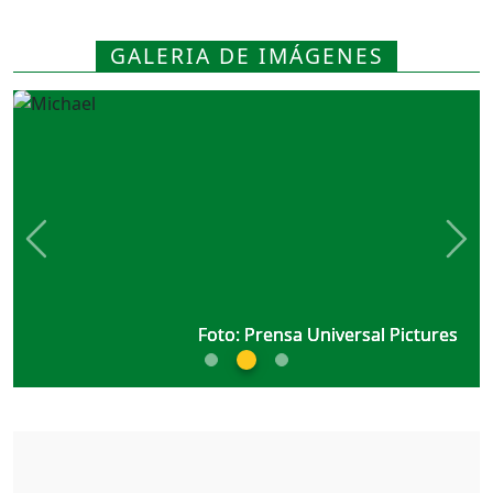
GALERIA DE IMÁGENES
Previous
Nex
Foto: Prensa Universal Pictures
Foto: Prensa Universal Pictures
Foto: Prensa Universal Pictures